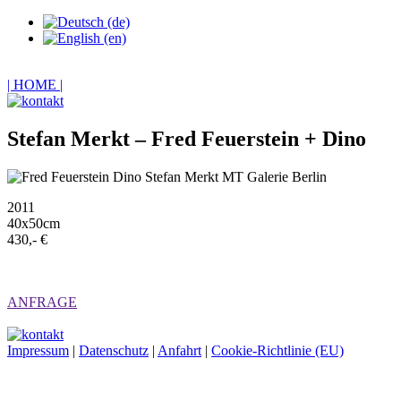
| HOME |
Stefan Merkt – Fred Feuerstein + Dino
2011
40x50cm
430,- €
ANFRAGE
Impressum
|
Datenschutz
|
Anfahrt
|
Cookie-Richtlinie (EU)