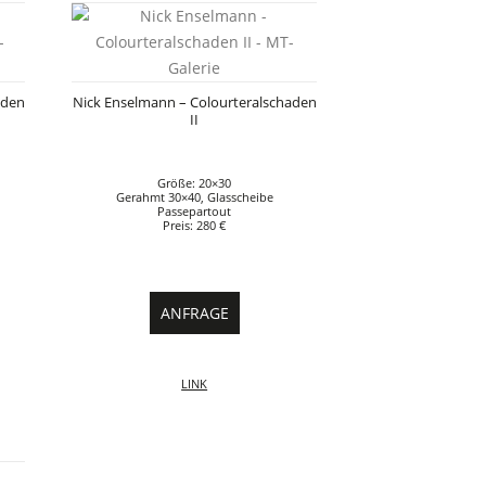
aden
Nick Enselmann – Colourteralschaden
II
Größe: 20×30
Gerahmt 30×40, Glasscheibe
Passepartout
Preis: 280 €
ANFRAGE
LINK