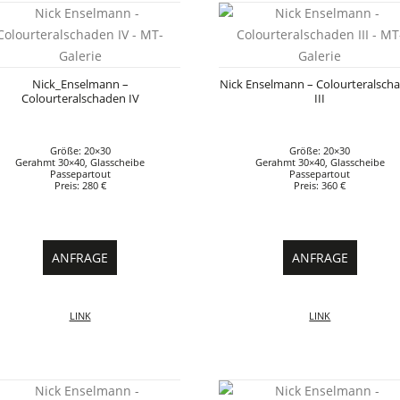
Nick_Enselmann –
Nick Enselmann – Colourteralsch
Colourteralschaden IV
III
Größe: 20×30
Größe: 20×30
Gerahmt 30×40, Glasscheibe
Gerahmt 30×40, Glasscheibe
Passepartout
Passepartout
Preis: 280 €
Preis: 360 €
ANFRAGE
ANFRAGE
LINK
LINK