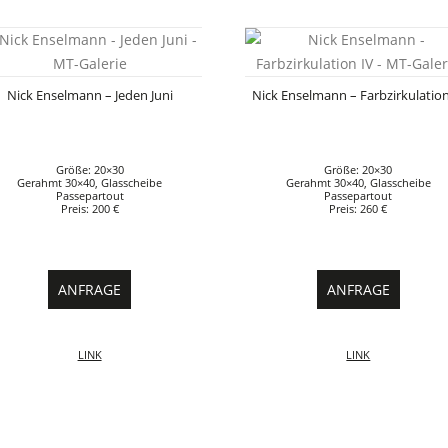
Nick Enselmann – Jeden Juni
Nick Enselmann – Farbzirkulation
Größe: 20×30
Größe: 20×30
Gerahmt 30×40, Glasscheibe
Gerahmt 30×40, Glasscheibe
Passepartout
Passepartout
Preis: 200 €
Preis: 260 €
ANFRAGE
ANFRAGE
LINK
LINK