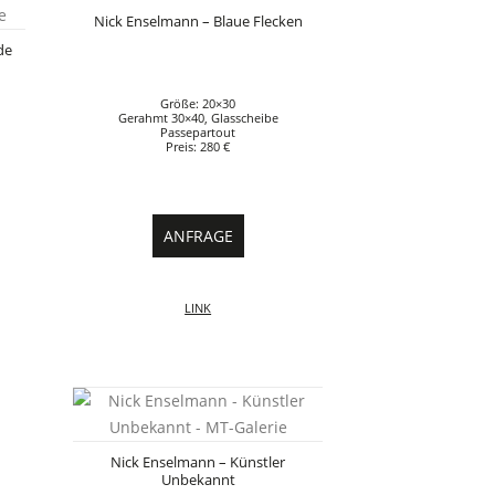
Nick Enselmann – Blaue Flecken
de
Größe: 20×30
Gerahmt 30×40, Glasscheibe
Passepartout
Preis: 280 €
ANFRAGE
LINK
Nick Enselmann – Künstler
Unbekannt