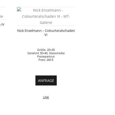
 IV
Nick Enselmann – Colourteralschaden
VI
Größe: 20×30
Gerahmt 30×40, Glasscheibe
Passepartout
Preis: 260 €
ANFRAGE
LINK