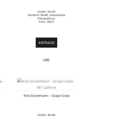
Größe: 20×30
Gerahmt 30×40, Glasscheibe
Passepartout
Preis: 400 €
ANFRAGE
LINK
Nick Enselmann – Grape Soda
Größe: 30×40