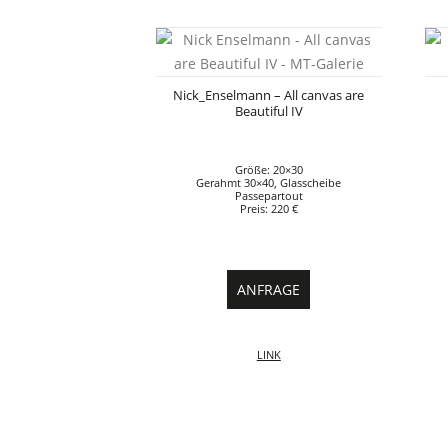
Nick_Enselmann – All canvas are
Beautiful IV
Größe: 20×30
Gerahmt 30×40, Glasscheibe
Passepartout
Preis: 220 €
ANFRAGE
LINK