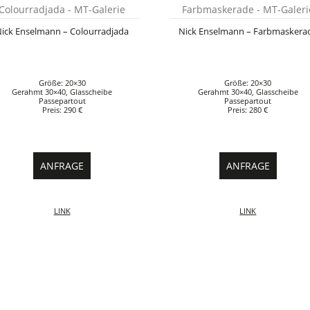
ick Enselmann – Colourradjada
Nick Enselmann – Farbmaskera
Größe: 20×30
Größe: 20×30
Gerahmt 30×40, Glasscheibe
Gerahmt 30×40, Glasscheibe
Passepartout
Passepartout
Preis: 290 €
Preis: 280 €
ANFRAGE
ANFRAGE
LINK
LINK