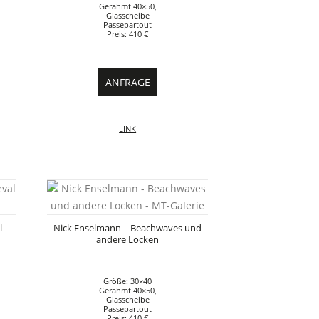
Gerahmt 40×50,
Glasscheibe
Passepartout
Preis: 410 €
ANFRAGE
LINK
l
Nick Enselmann – Beachwaves und
andere Locken
Größe: 30×40
Gerahmt 40×50,
Glasscheibe
Passepartout
Preis: 410 €