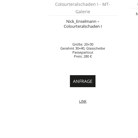
N
Nick_Enselmann –
Colourteralschaden I
Größe: 20×30
Gerahmt 30×40, Glasscheibe
Passepartout
Preis: 280 €
ANFRAGE
LINK