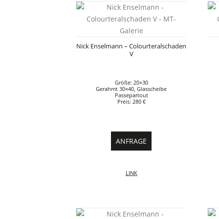
Nick Enselmann – Colourteralschaden
V
Größe: 20×30
Gerahmt 30×40, Glasscheibe
Passepartout
Preis: 280 €
ANFRAGE
LINK