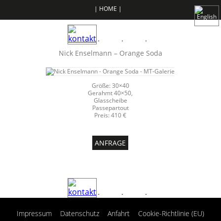
| HOME |
Nick Enselmann – Orange Soda
Größe: 30×40
Gerahmt 40×50,
Glasscheibe
Passepartout
Preis: 410 €
ANFRAGE
|
|
|
Impressum
Datenschutz
Anfahrt
Cookie-Richtlinie (EU)