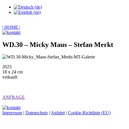
| HOME |
WD.30 – Micky Maus – Stefan Merkt
2023
18 x 24 cm
verkauft
ANFRAGE
Impressum
|
Datenschutz
|
Anfahrt
|
Cookie-Richtlinie (EU)