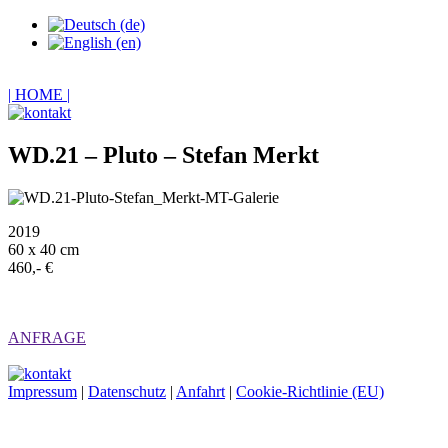
| HOME |
WD.21 – Pluto – Stefan Merkt
2019
60 x 40 cm
460,- €
ANFRAGE
Impressum
|
Datenschutz
|
Anfahrt
|
Cookie-Richtlinie (EU)