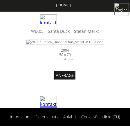
| HOME |
WD.05 – Santa Duck – Stefan Merkt
2004
50 x 70
cm 545,- €
ANFRAGE
|
|
|
Impressum
Datenschutz
Anfahrt
Cookie-Richtlinie (EU)