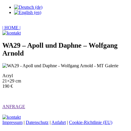
| HOME |
WA29 – Apoll und Daphne – Wolfgang
Arnold
Acryl
21×29 cm
190 €
ANFRAGE
Impressum
|
Datenschutz
|
Anfahrt
|
Cookie-Richtlinie (EU)