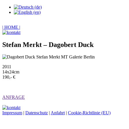
| HOME |
Stefan Merkt – Dagobert Duck
2011
14x24cm
190,- €
ANFRAGE
Impressum
|
Datenschutz
|
Anfahrt
|
Cookie-Richtlinie (EU)