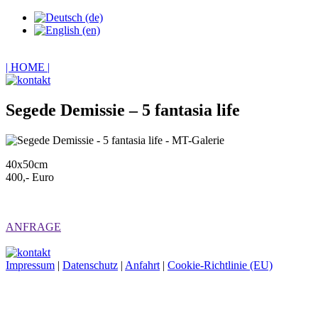
| HOME |
Segede Demissie – 5 fantasia life
40x50cm
400,- Euro
ANFRAGE
Impressum
|
Datenschutz
|
Anfahrt
|
Cookie-Richtlinie (EU)