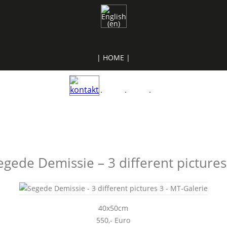
| HOME |
egede Demissie – 3 different pictures
40x50cm
550,- Euro