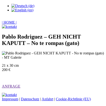
| HOME |
Pablo Rodriguez – GEH NICHT
KAPUTT – No te rompas (gato)
21 x 30 cm
200 €
ANFRAGE
Impressum
|
Datenschutz
|
Anfahrt
|
Cookie-Richtlinie (EU)