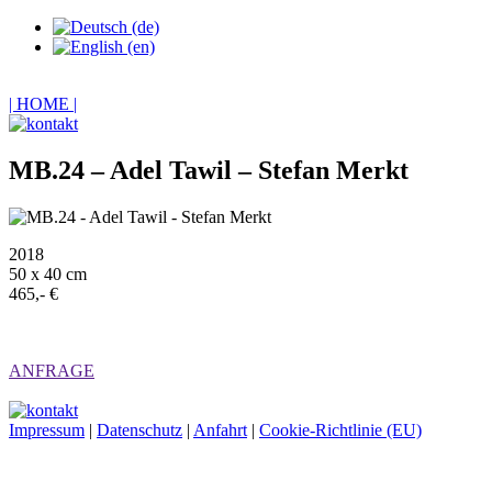
| HOME |
MB.24 – Adel Tawil – Stefan Merkt
2018
50 x 40 cm
465,- €
ANFRAGE
Impressum
|
Datenschutz
|
Anfahrt
|
Cookie-Richtlinie (EU)