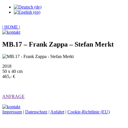
| HOME |
MB.17 – Frank Zappa – Stefan Merkt
2018
50 x 40 cm
465,- €
ANFRAGE
Impressum
|
Datenschutz
|
Anfahrt
|
Cookie-Richtlinie (EU)