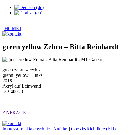
| HOME |
green yellow Zebra – Bitta Reinhardt
green zebra – rechts
grenn_yellow – links
2018
Acryl auf Leinwand
je 2.400,- €
ANFRAGE
Impressum
|
Datenschutz
|
Anfahrt
|
Cookie-Richtlinie (EU)