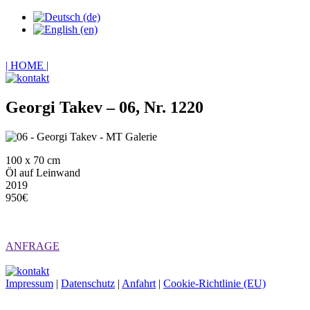
| HOME |
Georgi Takev – 06, Nr. 1220
100 x 70 cm
Öl auf Leinwand
2019
950€
ANFRAGE
Impressum
|
Datenschutz
|
Anfahrt
|
Cookie-Richtlinie (EU)