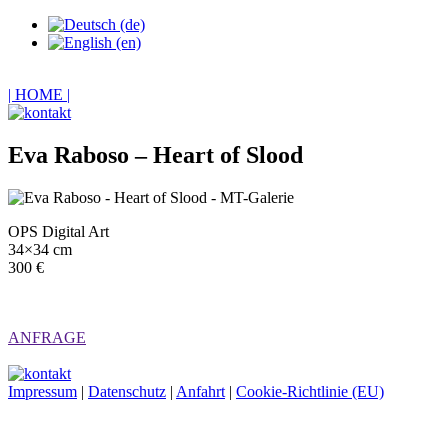
| HOME |
Eva Raboso – Heart of Slood
OPS Digital Art
34×34 cm
300 €
ANFRAGE
Impressum
|
Datenschutz
|
Anfahrt
|
Cookie-Richtlinie (EU)