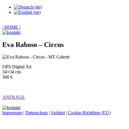
| HOME |
Eva Raboso – Circus
OPS Digital Art
34×34 cm
300 €
ANFRAGE
Impressum
|
Datenschutz
|
Anfahrt
|
Cookie-Richtlinie (EU)