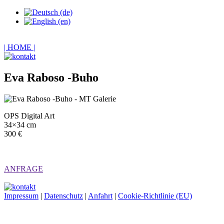
| HOME |
Eva Raboso -Buho
OPS Digital Art
34×34 cm
300 €
ANFRAGE
Impressum
|
Datenschutz
|
Anfahrt
|
Cookie-Richtlinie (EU)