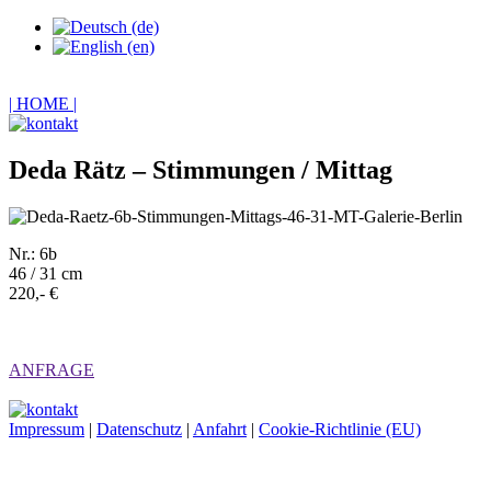
| HOME |
Deda Rätz – Stimmungen / Mittag
Nr.: 6b
46 / 31 cm
220,- €
ANFRAGE
Impressum
|
Datenschutz
|
Anfahrt
|
Cookie-Richtlinie (EU)