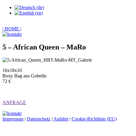
| HOME |
5 – African Queen – MaRo
16x18x10
Boxy Bag aus Gobelin
72 €
ANFRAGE
Impressum
|
Datenschutz
|
Anfahrt
|
Cookie-Richtlinie (EU)