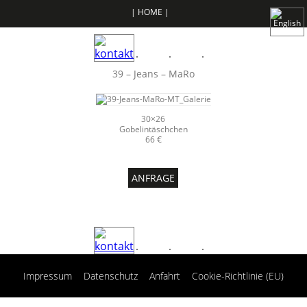
| HOME |
39 – Jeans – MaRo
30×26
Gobelintäschchen
66 €
ANFRAGE
|
|
|
Impressum
Datenschutz
Anfahrt
Cookie-Richtlinie (EU)