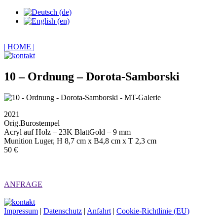
| HOME |
10 – Ordnung – Dorota-Samborski
2021
Orig.Burostempel
Acryl auf Holz – 23K BlattGold – 9 mm
Munition Luger, H 8,7 cm x B4,8 cm x T 2,3 cm
50 €
ANFRAGE
Impressum
|
Datenschutz
|
Anfahrt
|
Cookie-Richtlinie (EU)