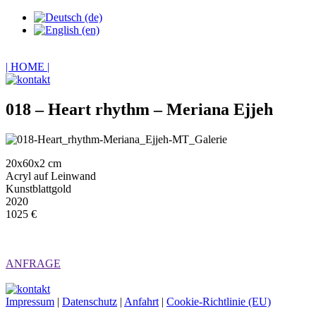
| HOME |
018 – Heart rhythm – Meriana Ejjeh
20x60x2 cm
Acryl auf Leinwand
Kunstblattgold
2020
1025 €
ANFRAGE
Impressum
|
Datenschutz
|
Anfahrt
|
Cookie-Richtlinie (EU)