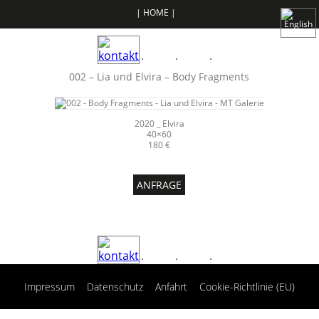
| HOME |
002 – Lia und Elvira – Body Fragments
2020 _ Elvira
40×60
180 €
ANFRAGE
|
|
|
Impressum
Datenschutz
Anfahrt
Cookie-Richtlinie (EU)